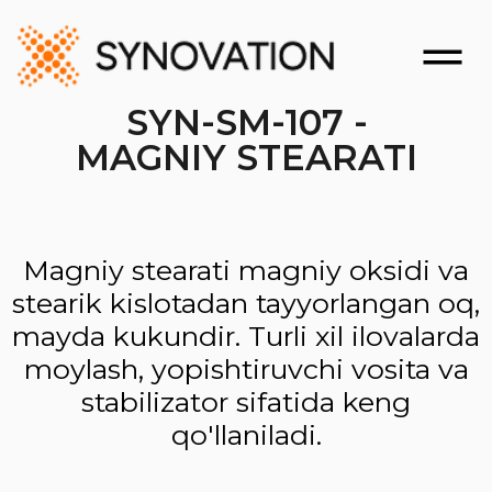
SYN-SM-107 -
MAGNIY STEARATI
Magniy stearati magniy oksidi va
stearik kislotadan tayyorlangan oq,
mayda kukundir. Turli xil ilovalarda
moylash, yopishtiruvchi vosita va
stabilizator sifatida keng
qo'llaniladi.
ILOVA