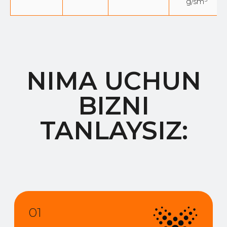
g/sm³
O'z laboratoriya va
tadqiqot markazi
02
Zamonaviy ishlab
chiqarish texnologiyasi
03