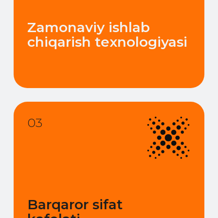
05
Mahalliy ishlab
chiqarish mamlakat
ichida tovarlar
mavjudligini
ta'minlaydi.