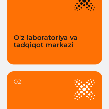
Barqaror sifat
kafolati
04
Mijozlarning
ehtiyojlariga
moslashuvchan
yondashuv