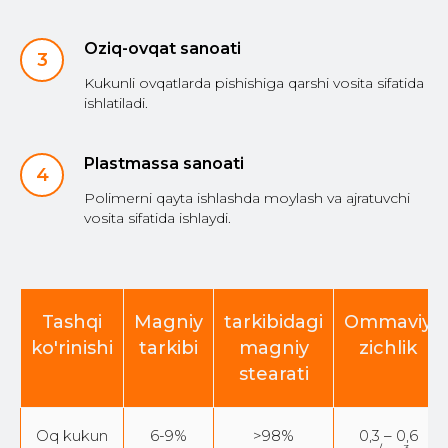
Oziq-ovqat sanoati
Kukunli ovqatlarda pishishiga qarshi vosita sifatida
ishlatiladi.
Plastmassa sanoati
NIMA UCHUN
Polimerni qayta ishlashda moylash va ajratuvchi
BIZNI
vosita sifatida ishlaydi.
TANLAYSIZ:
Tashqi
Magniy
tarkibidagi
Ommaviy
ko'rinishi
tarkibi
magniy
zichlik
01
stearati
Oq kukun
6-9%
>98%
0,3 – 0,6