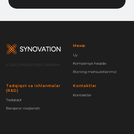
Меню
Uy
Kompaniya haqida
© 2025 SYNOVATION COMPANY
Bizning mahsulotlarimiz
Tadqiqot va ishlanmalar
Kontaktlar
(R&D)
Kontaktlar
Tadqiqot
Barqaror rivojlanish